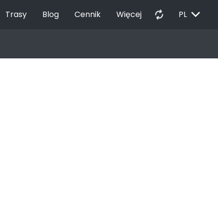
EXPAND_MORE
autorenew
Trasy
Blog
Cennik
Więcej
PL