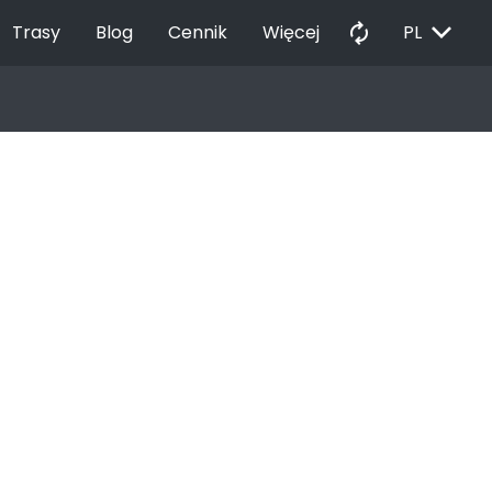
EXPAND_MORE
autorenew
Trasy
Blog
Cennik
Więcej
PL