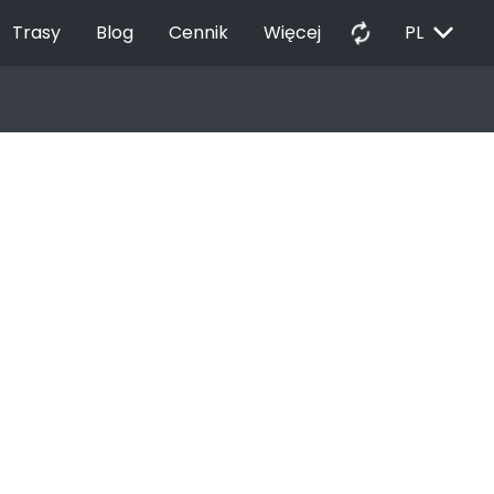
EXPAND_MORE
autorenew
Trasy
Blog
Cennik
Więcej
PL