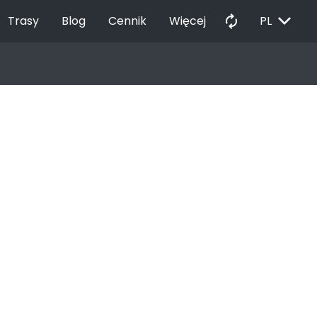
EXPAND_MORE
autorenew
Trasy
Blog
Cennik
Więcej
PL