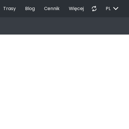
EXPAND_MORE
autorenew
Trasy
Blog
Cennik
Więcej
PL