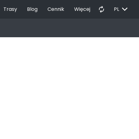
EXPAND_MORE
autorenew
Trasy
Blog
Cennik
Więcej
PL