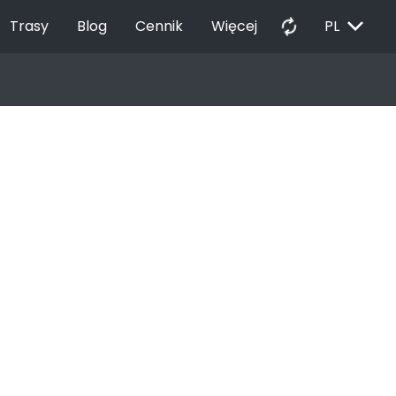
EXPAND_MORE
autorenew
Trasy
Blog
Cennik
Więcej
PL