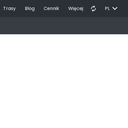
EXPAND_MORE
autorenew
Trasy
Blog
Cennik
Więcej
PL