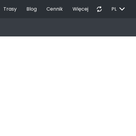
EXPAND_MORE
autorenew
Trasy
Blog
Cennik
Więcej
PL