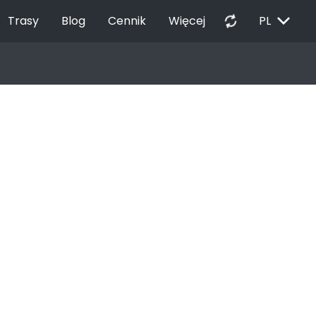
EXPAND_MORE
autorenew
Trasy
Blog
Cennik
Więcej
PL