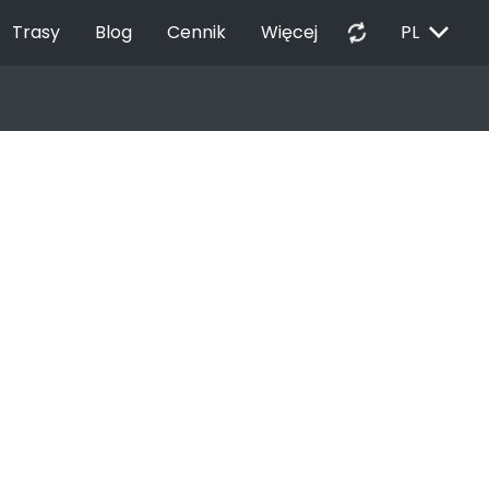
EXPAND_MORE
autorenew
Trasy
Blog
Cennik
Więcej
PL