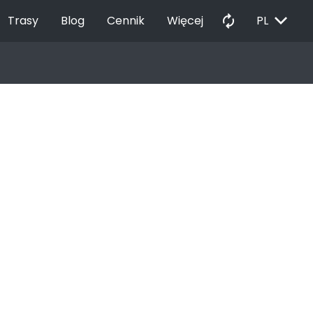
EXPAND_MORE
autorenew
Trasy
Blog
Cennik
Więcej
PL