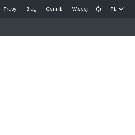
EXPAND_MORE
autorenew
Trasy
Blog
Cennik
Więcej
PL