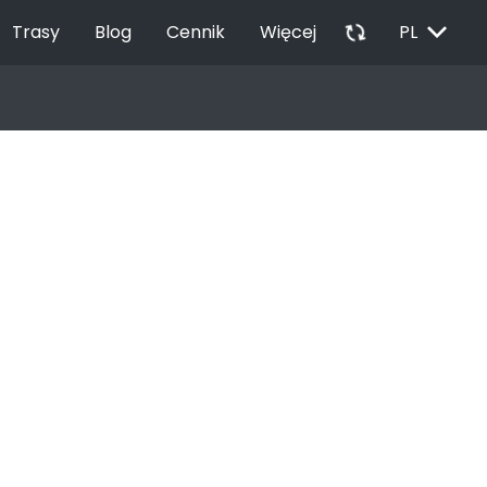
EXPAND_MORE
autorenew
Trasy
Blog
Cennik
Więcej
PL