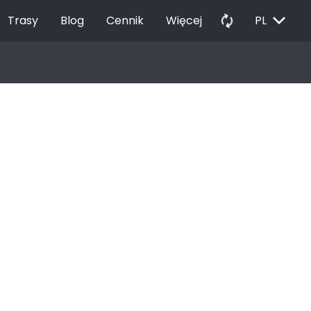
EXPAND_MORE
autorenew
Trasy
Blog
Cennik
Więcej
PL