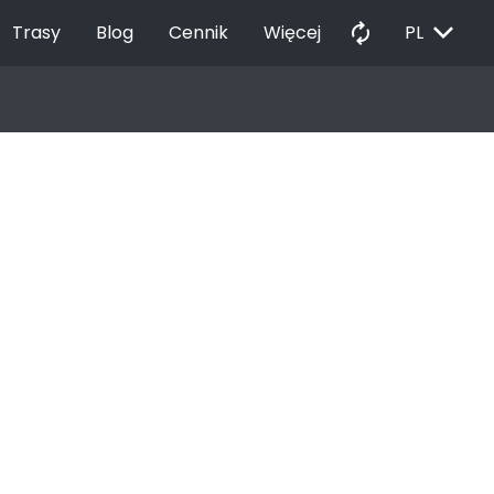
EXPAND_MORE
autorenew
Trasy
Blog
Cennik
Więcej
PL