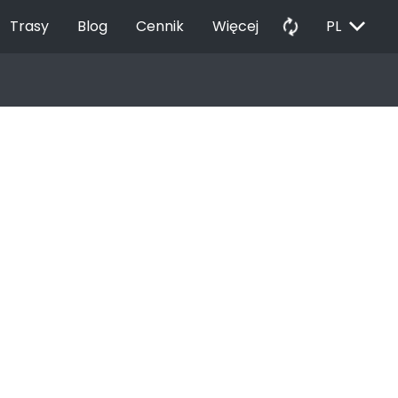
EXPAND_MORE
autorenew
Trasy
Blog
Cennik
Więcej
PL