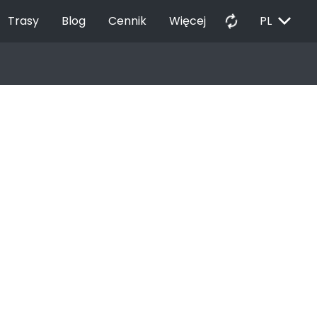
EXPAND_MORE
autorenew
Trasy
Blog
Cennik
Więcej
PL