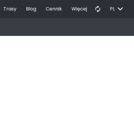
EXPAND_MORE
autorenew
Trasy
Blog
Cennik
Więcej
PL