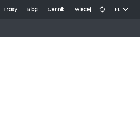
EXPAND_MORE
autorenew
Trasy
Blog
Cennik
Więcej
PL