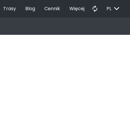
EXPAND_MORE
autorenew
Trasy
Blog
Cennik
Więcej
PL