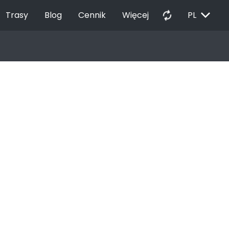
EXPAND_MORE
autorenew
Trasy
Blog
Cennik
Więcej
PL