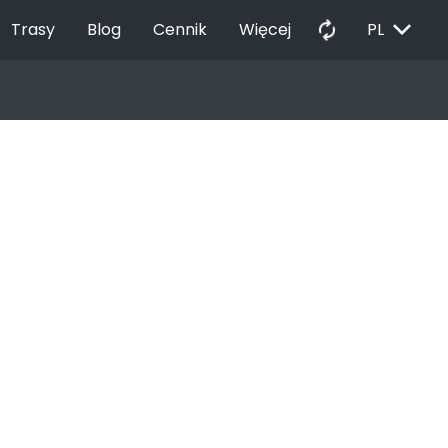
EXPAND_MORE
autorenew
Trasy
Blog
Cennik
Więcej
PL