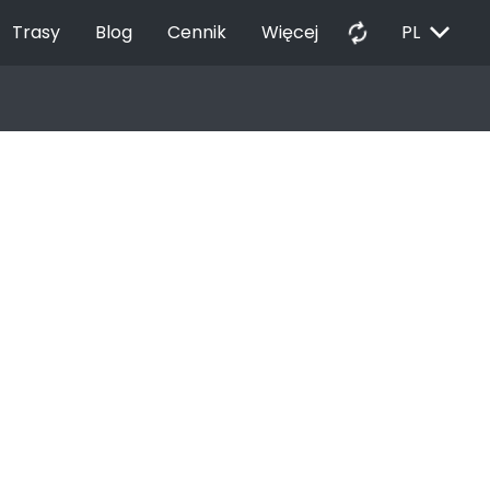
EXPAND_MORE
autorenew
Trasy
Blog
Cennik
Więcej
PL