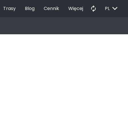
EXPAND_MORE
autorenew
Trasy
Blog
Cennik
Więcej
PL