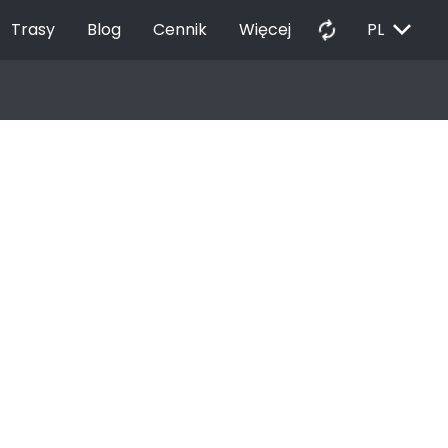
EXPAND_MORE
autorenew
Trasy
Blog
Cennik
Więcej
PL