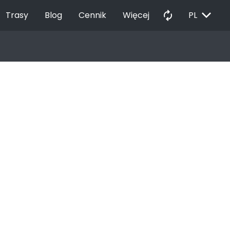
EXPAND_MORE
autorenew
Trasy
Blog
Cennik
Więcej
PL