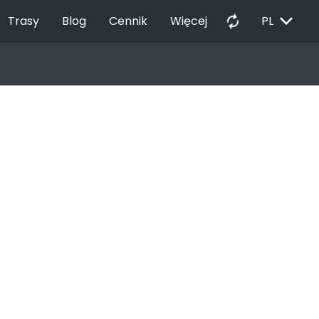
EXPAND_MORE
autorenew
Trasy
Blog
Cennik
Więcej
PL