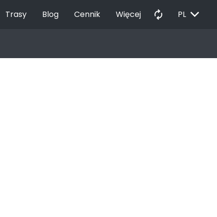
EXPAND_MORE
autorenew
Trasy
Blog
Cennik
Więcej
PL