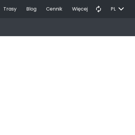
EXPAND_MORE
autorenew
Trasy
Blog
Cennik
Więcej
PL