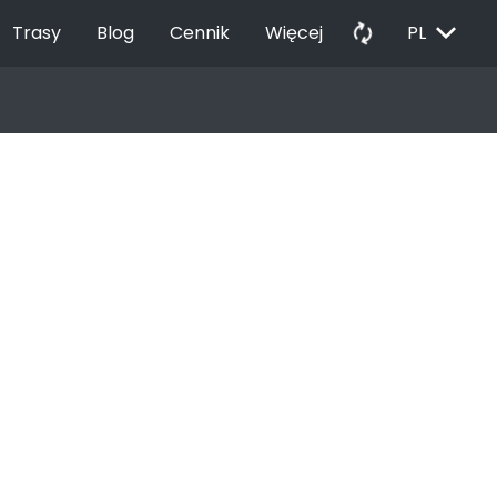
EXPAND_MORE
autorenew
Trasy
Blog
Cennik
Więcej
PL