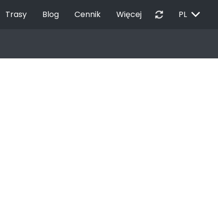
EXPAND_MORE
autorenew
Trasy
Blog
Cennik
Więcej
PL