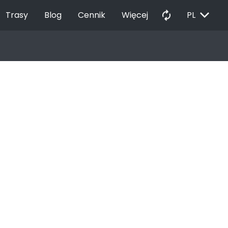
EXPAND_MORE
autorenew
Trasy
Blog
Cennik
Więcej
PL