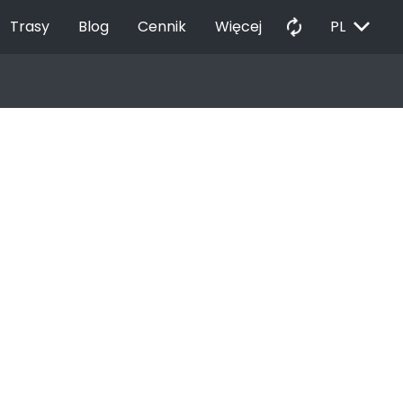
EXPAND_MORE
autorenew
Trasy
Blog
Cennik
Więcej
PL