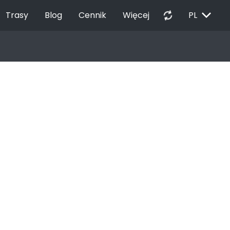
EXPAND_MORE
autorenew
Trasy
Blog
Cennik
Więcej
PL