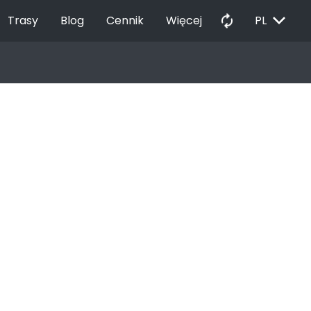
EXPAND_MORE
autorenew
Trasy
Blog
Cennik
Więcej
PL