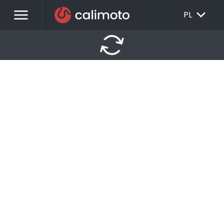
menu
EXPAND_MORE
PL
autorenew