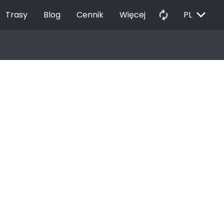
EXPAND_MORE
autorenew
Trasy
Blog
Cennik
Więcej
PL