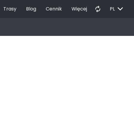
EXPAND_MORE
autorenew
Trasy
Blog
Cennik
Więcej
PL