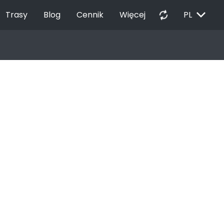
EXPAND_MORE
autorenew
Trasy
Blog
Cennik
Więcej
PL