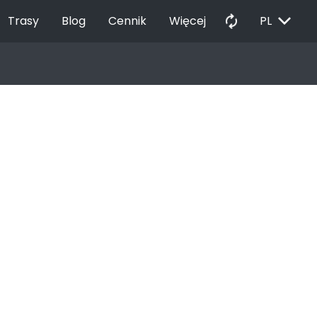
EXPAND_MORE
autorenew
Trasy
Blog
Cennik
Więcej
PL