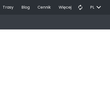
EXPAND_MORE
autorenew
Trasy
Blog
Cennik
Więcej
PL