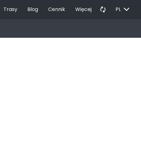
EXPAND_MORE
autorenew
Trasy
Blog
Cennik
Więcej
PL