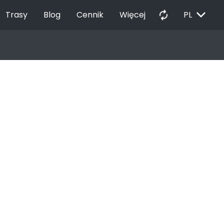
EXPAND_MORE
autorenew
Trasy
Blog
Cennik
Więcej
PL