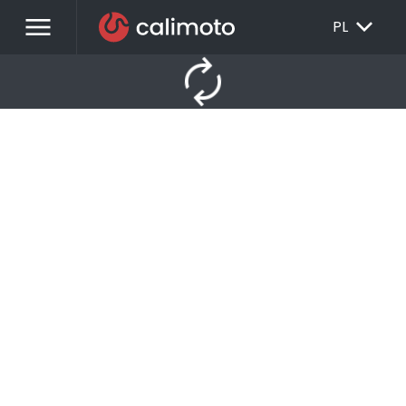
menu
EXPAND_MORE
PL
autorenew