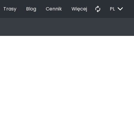
EXPAND_MORE
autorenew
Trasy
Blog
Cennik
Więcej
PL