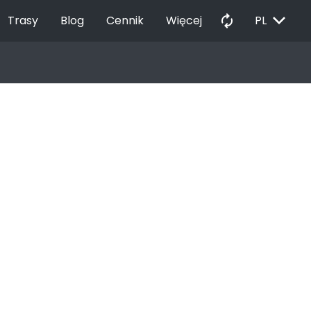
EXPAND_MORE
autorenew
Trasy
Blog
Cennik
Więcej
PL