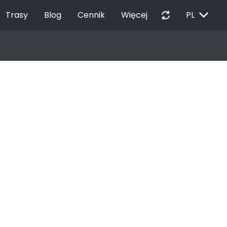
EXPAND_MORE
autorenew
Trasy
Blog
Cennik
Więcej
PL