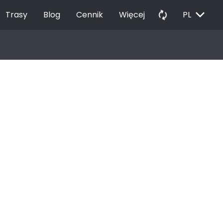
EXPAND_MORE
autorenew
Trasy
Blog
Cennik
Więcej
PL