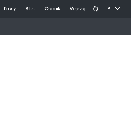
EXPAND_MORE
autorenew
Trasy
Blog
Cennik
Więcej
PL